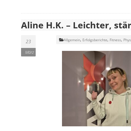
Aline H.K. – Leichter, st
,
,
,
Allgemein
Erfolgsberichte
Fitness
Phys
23
März