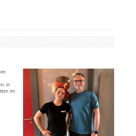
 im
n, in
äten im