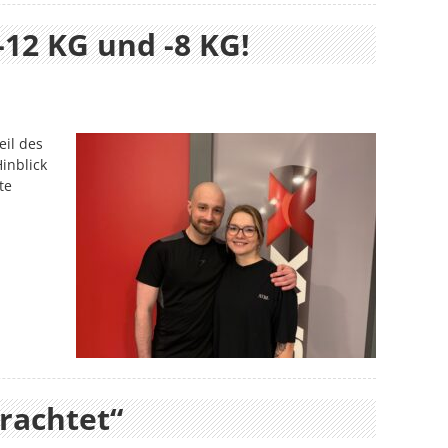
-12 KG und -8 KG!
eil des
inblick
te
rachtet“