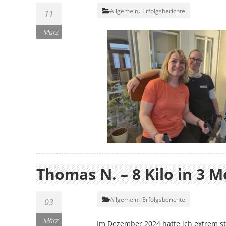
,
Allgemein
Erfolgsberichte
11
März
Thomas N. – 8 Kilo in 3
,
Allgemein
Erfolgsberichte
03
März
Im Dezember 2024 hatte ich extrem st