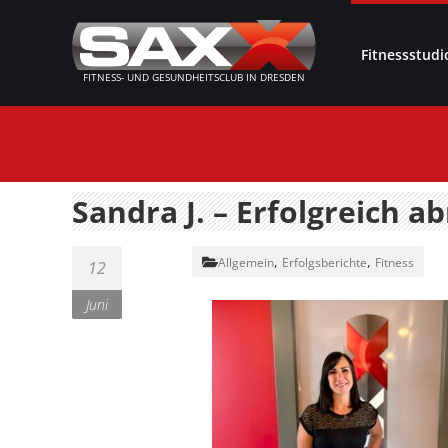
Fitnessstudi
FITNESS- UND GESUNDHEITSCLUB IN DRESDEN
Sandra J. – Erfolgreich 
,
,
Allgemein
Erfolgsberichte
Fitness
12
Juni